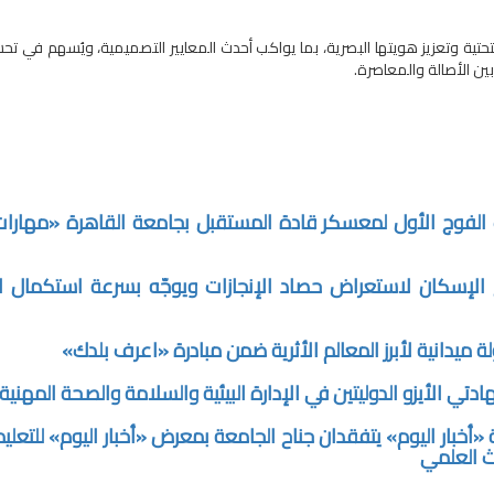
التحتية وتعزيز هويتها البصرية، بما يواكب أحدث المعايير التصميمية، ويُسهم في تحس
ن الأصالة والمعاصرة.
الفوج الأول لمعسكر قادة المستقبل بجامعة القاهرة «مهار
الإسكان لاستعراض حصاد الإنجازات ويوجّه بسرعة استكمال ا
 ميدانية لأبرز المعالم الأثرية ضمن مبادرة «اعرف بلدك»
ي الأيزو الدوليتين في الإدارة البيئية والسلامة والصحة المهنية
ار اليوم» يتفقدان جناح الجامعة بمعرض «أخبار اليوم» للتعليم
حث العلمي