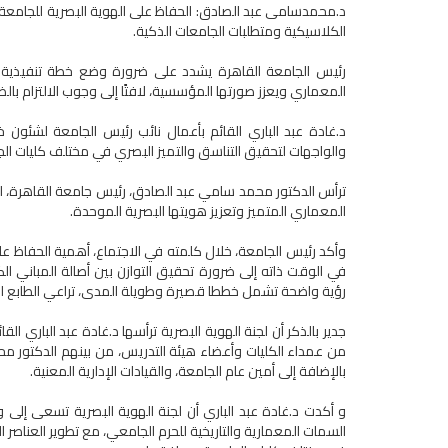
د.محمدسامى عبد الصادق: الحفاظ على الهوية البصرية للجامعة ي
الكلاسيكية ومتطلبات الجامعات الذكية.
رئيس الجامعة القاهرة يشدد على ضرورة وضع خطة تنفيذية م
المعماري ويعزز صورتها المؤسسية، لافتًا إلى وجوب الالتزام بال
د.غادة عبد الباري القائم بأعمال نائب رئيس الجامعة لشئون خدم
والواجهات لتحقيق التناسق والتميز البصري في مختلف كليات ال
ترأس الدكتور محمد سامي عبد الصادق، رئيس جامعة القاهرة، اجت
المعماري المتميز وتعزيز هويتها البصرية الموحدة.
وأكد رئيس الجامعة، خلال كلمته في الاجتماع، أهمية الحفاظ عل
في الوقت ذاته إلى ضرورة تحقيق التوازن بين أصالة المباني الك
رؤية واضحة تشمل خططا قصيرة وطويلة المدى، تراعي الطابع الم
جدير بالذكر أن لجنة الهوية البصرية ترأسها د.غادة عبد الباري 
من عمداء الكليات وأعضاء هيئة التدريس، من بينهم الدكتور مح
بالإضافة إلى أمين عام الجامعة، والقيادات الإدارية المعنية.
و أكدت د.غادة عبد الباري أن لجنة الهوية البصرية تسعى إلى
السمات المعمارية والتاريخية للحرم الجامعي، مع تطوير العناصر ال