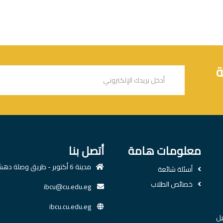
ة
معلومات هامة
أتصل بنا
مدينة 6 أكتوبر - طريق وصلة دهشور
أسئلة شائعة
خصائص الطلاب
ibcu@cu.edu.eg
ibcu.cu.edu.eg
يل