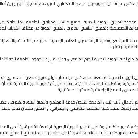
عكس عراقة تاريخها ويصون طابعها المعماري الفريد، مع تحقيق التوازن بين أصالة
وحدة لتطبيق الهوية البصرية بجميع منشآت ومرافق الجامعة، بما يحافظ عل
ضوابط التصميمية وتحقيق التناسق العام في تطبيق الهوية عبر مختلف الكيانات الجام
ة المجتمع وتنمية البيئة: تطوير العناصر البصرية المرتبطة باللافتات والشعارات
جامعة ومرافقها.
ماع لجنة الهوية البصرية للحرم الجامعي، وذلك في إطار جهود الجامعة للحفاظ عل
ى الهوية البصرية للجامعة بما يعكس عراقة تاريخها ويصون طابعها المعماري الفريد
لاسيكية ومتطلبات الجامعات الذكية. وشدد على أن تطوير الهوية البصرية لابد أن 
عماري المميز للجامعة وتطلعاتها المستقبلية.
القائم بأعمال نائب رئيس الجامعة لشئون خدمة المجتمع وتنمية البيئة، وتضم في عضو
مد رفعت عميد كلية التخطيط الإقليمي والعمراني، والدكتور محسن صالح عميد كلية
 وضع تصور متكامل وشامل لتطوير الهوية البصرية لجامعة القاهرة، يتضمن المح
بصرية المرتبطة باللافتات، والشعارات، والألوان، والواجهات، بما يحقق التناسق والتم