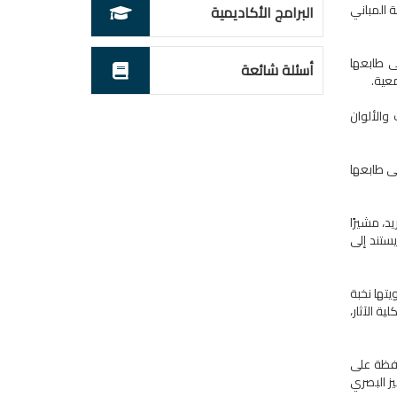
 المباني
البرامج الأكاديمية
ى طابعها
أسئلة شائعة
عية.
 والألوان
ى طابعها
، مشيرًا
يستند إلى
يتها نخبة
 الآثار،
افظة على
يز البصري